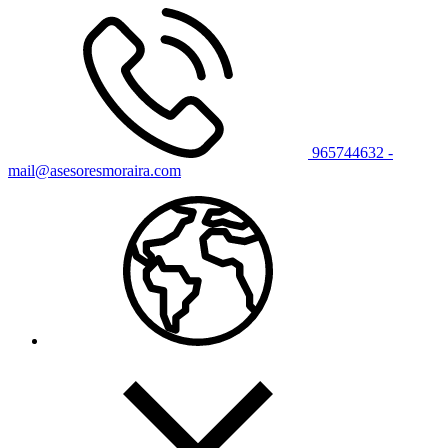
965744632 -
mail@asesoresmoraira.com