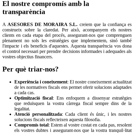
El nostre compromís amb la
transparència
A
ASESORES DE MORAIRA S.L.
creiem que la confiança es
construeix sobre la claredat. Per això, acompanyem els nostres
clients en cada etapa del procés, assegurant-nos que comprenguen
plenament no sols les estratègies que implementem, sinó també
l'impacte i els beneficis d'aquestes. Aquesta transparència vos dona
el control necessari per prendre decisions informades i adequades als
vostres objectius financers.
Per què triar-nos?
Experiència i coneixement
: El nostre coneixement actualitzat
de les normatives fiscals ens permet oferir solucions adaptades
a cada cas.
Optimització fiscal
: Ens enfoquem a dissenyar estratègies
que reduïsquen la vostra càrrega fiscal sempre dins de la
legalitat.
Atenció personalitzada
: Cada client és únic, i les nostres
solucions fiscals reflecteixen aquesta filosofia.
Compromís total
: Estem al vostre costat en cada pas, resolent
els vostres dubtes i assegurant-nos que la vostra tranquil·litat