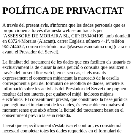
POLÍTICA DE PRIVACITAT
A través del present avís, s'informa que les dades personals que es
proporcionen a través d'aquesta web seran tractats per
[ASSESSORS DE MORAIRA SL, CIF: B53404109, amb domicili
en 03724-Moraira (Alacant), carrer Església número 4-1º, telèfon
965744632, correu electrònic: mail@asesoresmoraira.com] (d'ara en
avant, el Prestador del Servei).
La finalitat del tractament de les dades que ens faciliten els usuaris és
exclusivament la de cursar la seua petició o consulta que realitzen a
través del present lloc web i, en el seu cas, si els usuaris
expressament el consenten mitjançant la marcació de la casella
corresponent a peu del formulari de recollida de dades, remetre'ls
informació sobre les activitats del Prestador del Servei que puguen
resultar del seu interés, per qualsevol mitjà, inclosos mitjans
electrònics. El consentiment prestat, que constitueix la base jurídica
que legitima el tractament de les dades, és revocable en qualsevol
moment sense que això afecte la licitud del tractament basat en el
consentiment previ a la seua retirada.
Llevat que específicament s'establisca el contrari, es considerarà
necessari completar totes les dades requerides en el formulari de