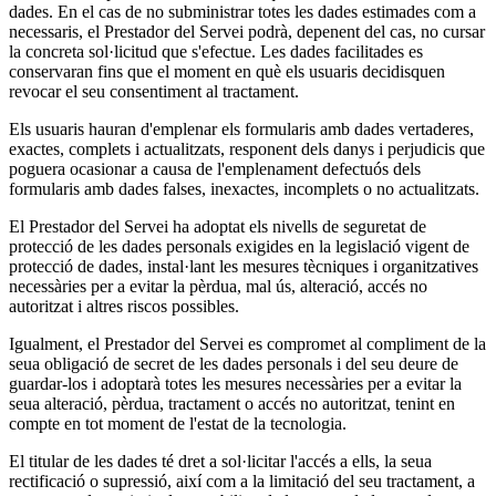
dades. En el cas de no subministrar totes les dades estimades com a
necessaris, el Prestador del Servei podrà, depenent del cas, no cursar
la concreta sol·licitud que s'efectue. Les dades facilitades es
conservaran fins que el moment en què els usuaris decidisquen
revocar el seu consentiment al tractament.
Els usuaris hauran d'emplenar els formularis amb dades vertaderes,
exactes, complets i actualitzats, responent dels danys i perjudicis que
poguera ocasionar a causa de l'emplenament defectuós dels
formularis amb dades falses, inexactes, incomplets o no actualitzats.
El Prestador del Servei ha adoptat els nivells de seguretat de
protecció de les dades personals exigides en la legislació vigent de
protecció de dades, instal·lant les mesures tècniques i organitzatives
necessàries per a evitar la pèrdua, mal ús, alteració, accés no
autoritzat i altres riscos possibles.
Igualment, el Prestador del Servei es compromet al compliment de la
seua obligació de secret de les dades personals i del seu deure de
guardar-los i adoptarà totes les mesures necessàries per a evitar la
seua alteració, pèrdua, tractament o accés no autoritzat, tenint en
compte en tot moment de l'estat de la tecnologia.
El titular de les dades té dret a sol·licitar l'accés a ells, la seua
rectificació o supressió, així com a la limitació del seu tractament, a