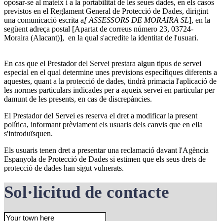
oposar-se al mateix i a la portabilitat de les seues dades, en els casos
previstos en el Reglament General de Protecció de Dades, dirigint
una comunicació escrita a
[ ASSESSORS DE MORAIRA SL
], en la
següent adreça postal [Apartat de correus número 23, 03724-
Moraira (Alacant)], en la qual s'acredite la identitat de l'usuari.
En cas que el Prestador del Servei prestara algun tipus de servei
especial en el qual determine unes previsions específiques diferents a
aquestes, quant a la protecció de dades, tindrà primacia l'aplicació de
les normes particulars indicades per a aqueix servei en particular per
damunt de les presents, en cas de discrepàncies.
El Prestador del Servei es reserva el dret a modificar la present
política, informant prèviament els usuaris dels canvis que en ella
s'introduïsquen.
Els usuaris tenen dret a presentar una reclamació davant l'Agència
Espanyola de Protecció de Dades si estimen que els seus drets de
protecció de dades han sigut vulnerats.
Sol·licitud de contacte