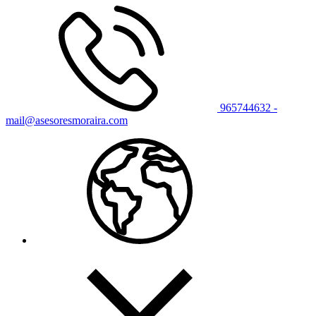
965744632 -
mail@asesoresmoraira.com