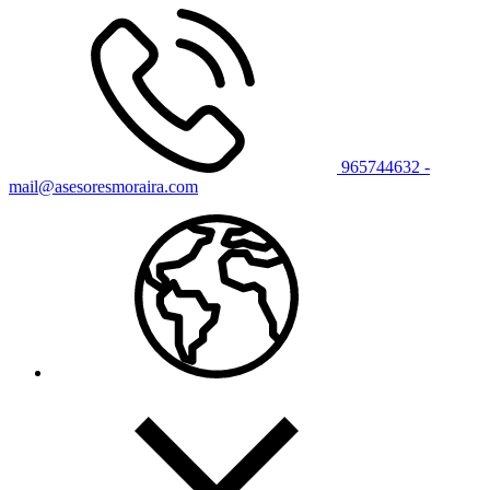
965744632 -
mail@asesoresmoraira.com